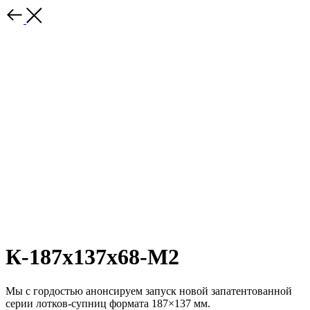
К-187х137х68-М2
Мы с гордостью анонсируем запуск новой запатентованной
серии лотков-супниц формата 187×137 мм.